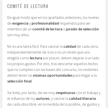
COMITÉ DE LECTURA
De igual modo que en los apartados anteriores, los niveles
de
exigencia
y
profesionalidad
requeridos para ser
miembro de un
comité de lectura
o
jurado de selección
son muy altos.
No es una tarea fácil. Para valorar la
calidad
de cada obra,
independientemente de si es o no un relato que uno
elegiría como
lectura
por placer, deben dejarse a un lado
los propios gustos. Por ello, tras descartar aquellos textos
que no cumplen con las bases del concurso, los restantes
deben tener las
mismas oportunidades
para llegar a la
selección final
.
Se trata, por tanto, de ser muy
respetuoso
con el trabajo y
el esfuerzo de los
autores
, y valorar la
calidad literaria
de cada obra libre, en la medida de lo posible, de gustos y