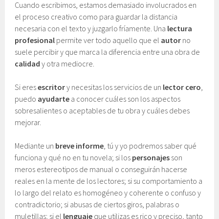
Cuando escribimos, estamos demasiado involucrados en
el proceso creativo como para guardar la distancia
necesaria con el texto y juzgarlo fríamente. Una
lectura
profesional
permite ver todo aquello que el
autor
no
suele percibir y que marca la diferencia entre una obra de
calidad
y otra mediocre.
Si eres
escritor
y necesitas los servicios de un
lector cero
,
puedo
ayudarte
a conocer cuáles son los aspectos
sobresalientes o aceptables de tu obra y cuáles debes
mejorar.
Mediante un
breve informe
, tú y yo podremos saber qué
funciona y qué no en tu novela; si los
personajes
son
meros estereotipos de manual o conseguirán hacerse
reales en la mente de los lectores; si su comportamiento a
lo largo del relato es homogéneo y coherente o confuso y
contradictorio; si abusas de ciertos giros, palabras o
muletillas; si el
lenguaje
que utilizas es rico y preciso, tanto